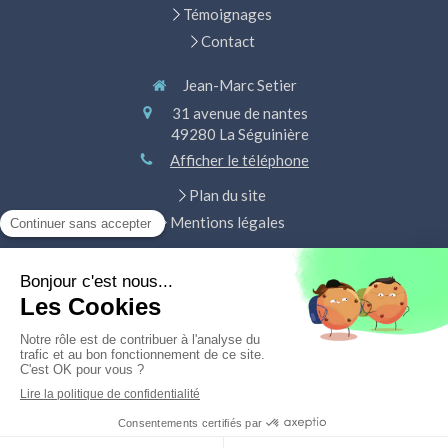
Témoignages
Contact
Jean-Marc Setier
31 avenue de nantes
49280
La Séguinière
Afficher le téléphone
Plan du site
Mentions légales
Diététique chinoise, qi Cong, massage énergétique,
acupuncture, pharmacopée, bilan énergétique
Prendre rendez-vous
Création et référencement du site par Simplébo