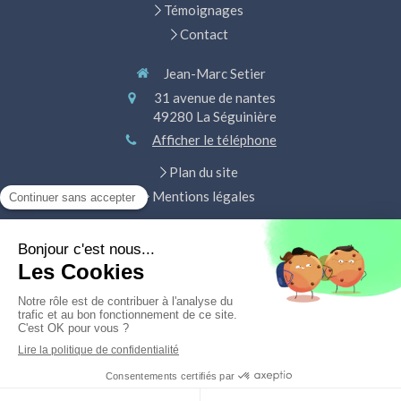
Témoignages
Contact
Jean-Marc Setier
31 avenue de nantes
49280
La Séguinière
Afficher le téléphone
Plan du site
Mentions légales
Diététique chinoise, qi Cong, massage énergétique,
acupuncture, pharmacopée, bilan énergétique
Prendre rendez-vous
Création et référencement du site par Simplébo